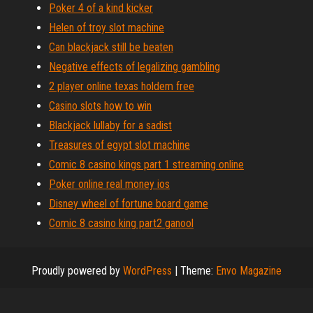
Poker 4 of a kind kicker
Helen of troy slot machine
Can blackjack still be beaten
Negative effects of legalizing gambling
2 player online texas holdem free
Casino slots how to win
Blackjack lullaby for a sadist
Treasures of egypt slot machine
Comic 8 casino kings part 1 streaming online
Poker online real money ios
Disney wheel of fortune board game
Comic 8 casino king part2 ganool
Proudly powered by
WordPress
|
Theme:
Envo Magazine